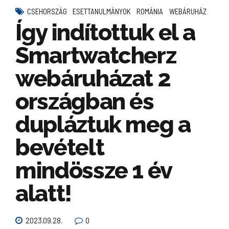
CSEHORSZÁG
ESETTANULMÁNYOK
ROMÁNIA
WEBÁRUHÁZ
Így indítottuk el a
Smartwatcherz
webáruházat 2
országban és
dupláztuk meg a
bevételt
mindössze 1 év
alatt!
2023.09.28.
0