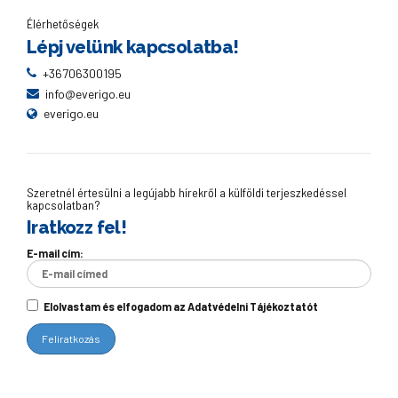
Élérhetőségek
Lépj velünk kapcsolatba!
+36706300195
info@everigo.eu
everigo.eu
Szeretnél értesülni a legújabb hírekről a külföldi terjeszkedéssel
kapcsolatban?
Iratkozz fel!
E-mail cím:
Elolvastam és elfogadom az Adatvédelni Tájékoztatót