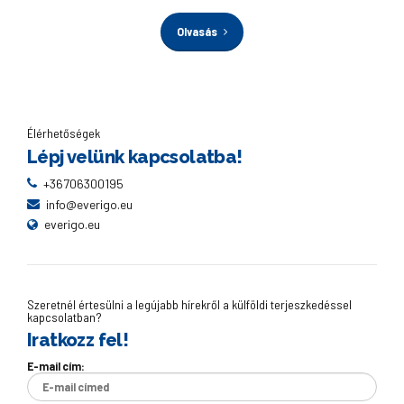
Olvasás
Élérhetőségek
Lépj velünk kapcsolatba!
+36706300195
info@everigo.eu
everigo.eu
Szeretnél értesülni a legújabb hírekről a külföldi terjeszkedéssel
kapcsolatban?
Iratkozz fel!
E-mail cím: