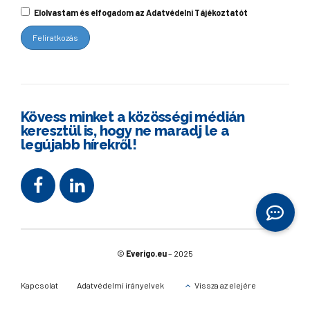
Elolvastam és elfogadom az Adatvédelni Tájékoztatót
Kövess minket a közösségi médián
keresztül is, hogy ne maradj le a
legújabb hírekről!
©
Everigo.eu
– 2025
Kapcsolat
Adatvédelmi irányelvek
Vissza az elejére