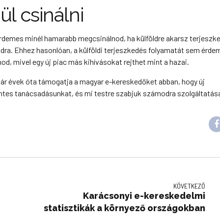
 csinálni
érdemes minél hamarabb megcsinálnod, ha külföldre akarsz terjeszke
dra. Ehhez hasonlóan, a külföldi terjeszkedés folyamatát sem érde
od, mivel egy új piac más kihívásokat rejthet mint a hazai.
, már évek óta támogatja a magyar e-kereskedőket abban, hogy új
tes tanácsadásunkat, és mi testre szabjuk számodra szolgáltatása
KÖVETKEZŐ
Karácsonyi e-kereskedelmi
statisztikák a környező országokban