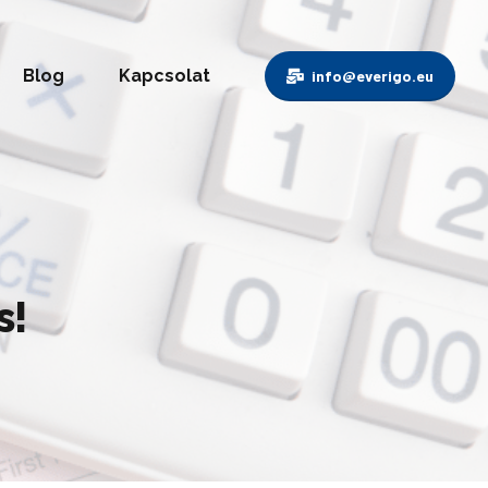
Blog
Kapcsolat
info@everigo.eu
s!