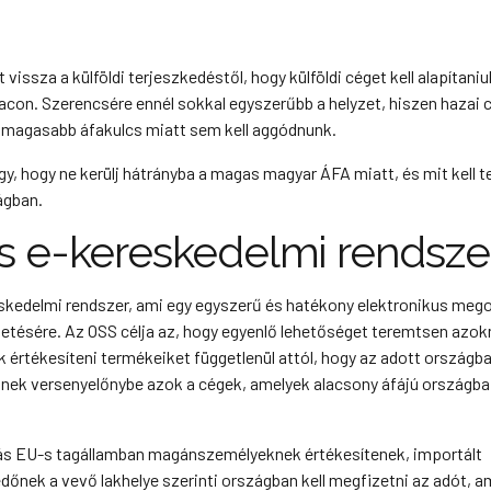
vissza a külföldi terjeszkedéstől, hogy külföldi céget kell alapítani
on. Szerencsére ennél sokkal egyszerűbb a helyzet, hiszen hazai c
a magasabb áfakulcs miatt sem kell aggódnunk.
úgy, hogy ne kerülj hátrányba a magas magyar ÁFA miatt, és mit kell 
ágban.
 e-kereskedelmi rendsze
reskedelmi rendszer, ami egy egyszerű és hatékony elektronikus meg
tésére. Az OSS célja az, hogy egyenlő lehetőséget teremtsen azok
k értékesíteni termékeiket függetlenül attól, hogy az adott országb
lnek versenyelőnybe azok a cégek, amelyek alacsony áfájú országb
más EU-s tagállamban magánszemélyeknek értékesítenek, importált
őnek a vevő lakhelye szerinti országban kell megfizetni az adót, a