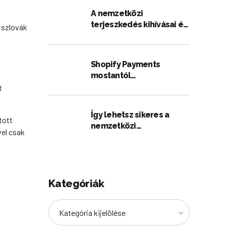
A nemzetközi
terjeszkedés kihívásai és
e szlovák
azok megoldása
Shopify Payments
mostantól
Magyarországon is
t
elérhető – Óriási
segítség a külföldi
Így lehetsz sikeres a
terjeszkedéshez!
tott
nemzetközi
vel csak
terjeszkedésben
Kategóriák
Kategória kijelölése