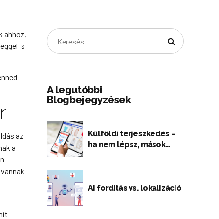
uk ahhoz,
éggel is
tenned
A legutóbbi
Blogbejegyzések
r
Külföldi terjeszkedés –
oldás az
ha nem lépsz, mások
nak a
foglalják el a piacod
an
a vannak
AI fordítás vs. lokalizáció
mit