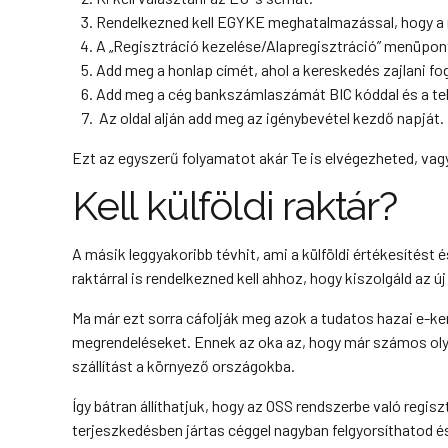
Rendelkezned kell EGYKE meghatalmazással, hogy a r
A „Regisztráció kezelése/Alapregisztráció” menüpontb
Add meg a honlap címét, ahol a kereskedés zajlani fo
Add meg a cég bankszámlaszámát BIC kóddal és a t
Az oldal alján add meg az igénybevétel kezdő napját.
Ezt az egyszerű folyamatot akár Te is elvégezheted, va
Kell külföldi raktár?
A másik leggyakoribb tévhit, ami a külföldi értékesítést é
raktárral is rendelkezned kell ahhoz, hogy kiszolgáld az 
Ma már ezt sorra cáfolják meg azok a tudatos hazai e-ker
megrendeléseket. Ennek az oka az, hogy már számos olyan
szállítást a környező országokba.
Így bátran állíthatjuk, hogy az OSS rendszerbe való regisz
terjeszkedésben jártas céggel nagyban felgyorsíthatod és