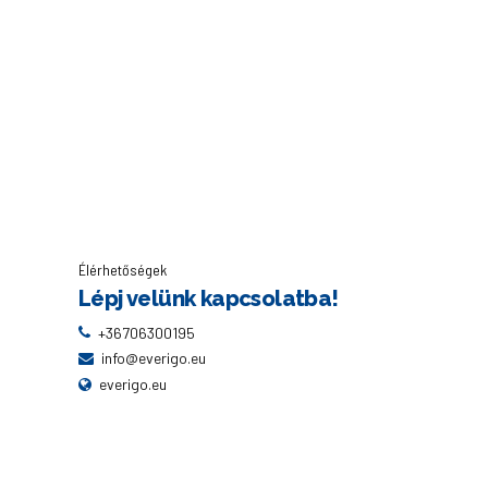
országokban: Te melyiket
választanád?
Élérhetőségek
Lépj velünk kapcsolatba!
+36706300195
info@everigo.eu
everigo.eu