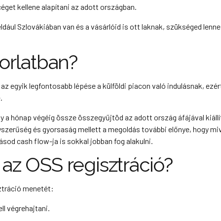
éget kellene alapítani az adott országban.
dául Szlovákiában van és a vásárlóid is ott laknak, szükséged lenn
orlatban?
z egyik legfontosabb lépése a külföldi piacon való indulásnak, ezér
e.
y a hónap végéig össze összegyűjtöd az adott ország áfájával kiállí
yszerűség és gyorsaság mellett a megoldás további előnye, hogy mi
ásod cash flow-ja is sokkal jobban fog alakulni.
az OSS regisztráció?
sztráció menetét:
ll végrehajtani.