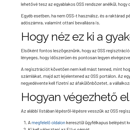
lehetővé tesz az egyablakos OSS rendszer anélkül, hogy c
Egyéb esetben, ha nem OSS-t használsz, és a raktárad pél
adószámra, valamint ottani bevallásra is.
Hogy néz ez ki a gyak
Elsőként fontos leszögeznünk, hogy az OSS regisztráció a
lényeges, hogy időszerűen és pontosan legyen elvégezv
A regisztrációt követően nem kell mást tenned, mint hog
számlákat, majd azt lejelentened az OSS portálon. Az eg
negyedévente kell fizetni az áfakülönbözetet, a vállalkoz
Hogyan végezhető el 
Az alábbi listában lépésről-lépésre vesszük az OSS regi
A
megfelelő oldalon
keresztül ügyfélkapus belépést ke
Ki kell választani az EU-s sémát.