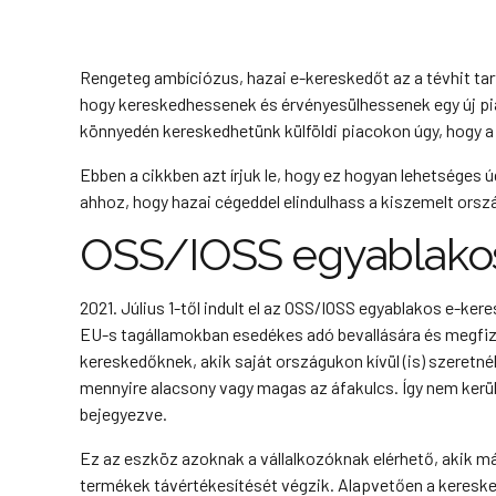
Rengeteg ambíciózus, hazai e-kereskedőt az a tévhit tart 
hogy kereskedhessenek és érvényesülhessenek egy új piac
könnyedén kereskedhetünk külföldi piacokon úgy, hogy 
Ebben a cikkben azt írjuk le, hogy ez hogyan lehetséges 
ahhoz, hogy hazai cégeddel elindulhass a kiszemelt orsz
OSS/IOSS egyablakos
2021. Július 1-től indult el az OSS/IOSS egyablakos e-ke
EU-s tagállamokban esedékes adó bevallására és megfize
kereskedőknek, akik saját országukon kívül (is) szeretné
mennyire alacsony vagy magas az áfakulcs. Így nem kerü
bejegyezve.
Ez az eszköz azoknak a vállalkozóknak elérhető, akik 
termékek távértékesítését végzik. Alapvetően a keresked