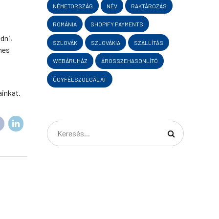
NÉMETORSZÁG
NÉV
RAKTÁROZÁS
ROMÁNIA
SHOPIFY PAYMENTS
dni,
SZLOVÁK
SZLOVÁKIA
SZÁLLÍTÁS
mes
WEBÁRUHÁZ
ÁRÖSSZEHASONLÍTÓ
ÜGYFÉLSZOLGÁLAT
inkat.