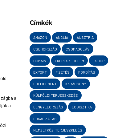
Címkék
AMAZON
ANGLIA
AUSZTRIA
CSEHORSZÁG
CSOMAGOLÁS
DOMAIN
EKERESKEDELEM
ESHOP
EXPORT
FIZETÉS
FORDÍTÁS
öldi
FULFILLMENT
KARÁCSONY
KÜLFÖLDI TERJESZKEDÉS
szágba a
lják a
LENGYELORSZÁG
LOGISZTIKA
LOKALIZÁLÁS
közi
NEMZETKÖZI TERJESZKEDÉS