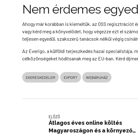
Nem érdemes egyedül
Ahogy már korábban is kiemeltük, az OSS regisztrációt 
vagy kérd meg a könyvelődet, hogy végezze ezt el számo
teljesen egyedül, szakszerű tanácsok nélkül végig csináln
Az Everigo, a külföldi terjeszkedés hazai specialistája
célközönségeket hódítsanak meg az EU-ban. Kérd díjmen
EKERESKEDELEM
EXPORT
WEBÁRUHÁZ
ELŐZŐ
Átlagos éves online költés
Magyaroszágon és a környező